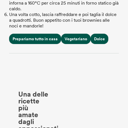
inforna a 160°C per circa 25 minuti in forno statico già
caldo.
Una volta cotto, lascia raffreddare e poi taglia il dolce
a quadrotti. Buon appetito con i tuoi brownies alle
noci e mandorle!
Prepariamo tutto in casa
Vegetariano
Dolce
U
na delle
ricette
più
amate
dagli