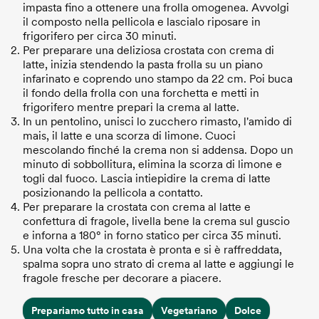
impasta fino a ottenere una frolla omogenea. Avvolgi
il composto nella pellicola e lascialo riposare in
frigorifero per circa 30 minuti.
Per preparare una deliziosa crostata con crema di
latte, inizia stendendo la pasta frolla su un piano
infarinato e coprendo uno stampo da 22 cm. Poi buca
il fondo della frolla con una forchetta e metti in
frigorifero mentre prepari la crema al latte.
In un pentolino, unisci lo zucchero rimasto, l'amido di
mais, il latte e una scorza di limone. Cuoci
mescolando finché la crema non si addensa. Dopo un
minuto di sobbollitura, elimina la scorza di limone e
togli dal fuoco. Lascia intiepidire la crema di latte
posizionando la pellicola a contatto.
Per preparare la crostata con crema al latte e
confettura di fragole, livella bene la crema sul guscio
e inforna a 180° in forno statico per circa 35 minuti.
Una volta che la crostata è pronta e si è raffreddata,
spalma sopra uno strato di crema al latte e aggiungi le
fragole fresche per decorare a piacere.
Prepariamo tutto in casa
Vegetariano
Dolce