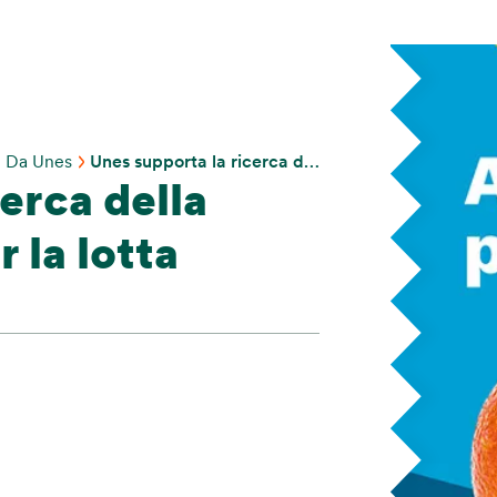
 Da Unes
Unes supporta la ricerca della Fondazione AIRC per la lotta contro il cancro
erca della
 la lotta