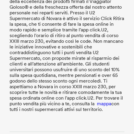
della eccellenza dei prodotti firmati il Viaggiator
Goloso® e della freschezza offerta dal nostro attento
personale nei reparti serviti. Presso il U2
Supermercato di Novara è attivo il servizio Click Ritira
la spesa, che ti consente di fare la spesa online in
modo rapido e semplice tramite l'app click.U2,
scegliendo l'orario di ritiro al punto vendita di corso
XXIII marzo 230, evitando così le code. Non mancano
le iniziative innovative e sostenibili che
contraddistinguono tutti i punti vendita U2
Supermercato, con proposte mirate al risparmio dei
clienti e all'attenzione all'ambiente. Gli studenti
universitari possono usufruire di uno sconto del 10%
sulla spesa quotidiana, mentre pensionati e over 65
godono dello stesso sconto ogni mercoledì. Ti
aspettiamo a Novara in corso XXIII marzo 230, per
scoprire tutte le novità e ritirare comodamente la tua
spesa ordinata online con l'app click.U2. Per trovare il
punto vendita più vicino a te, consulta la
mappa
con
tutti i nostri supermercati attivi sul territorio.