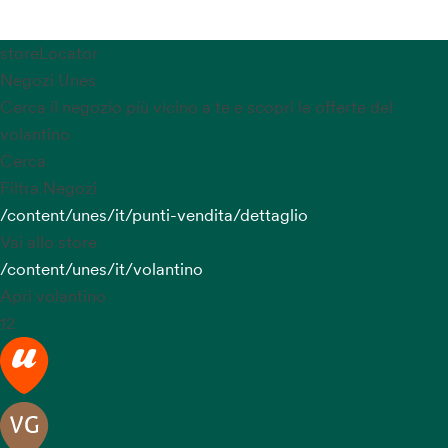
storeLocator
Negozi Unes
Cerca il negozio più vicino a te e scopri le offerte del
volantino
Cerca
Filtra Negozi
/content/unes/it/punti-vendita/dettaglio
Vai allo store
/content/unes/it/volantino
Apri volantino
12