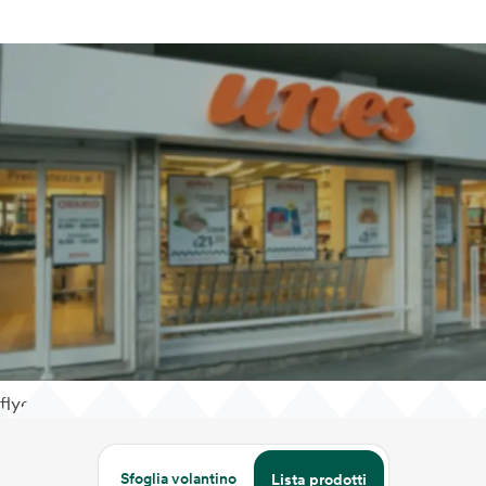
flyer
Sfoglia volantino
Lista prodotti