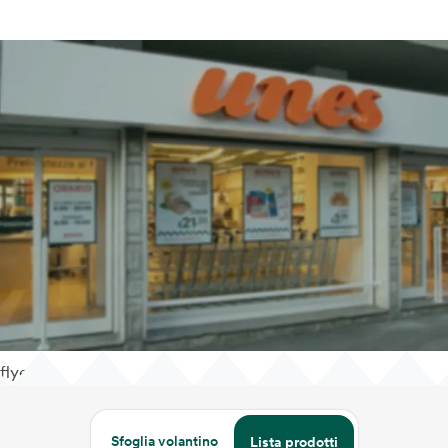
flyer
Sfoglia volantino
Lista prodotti