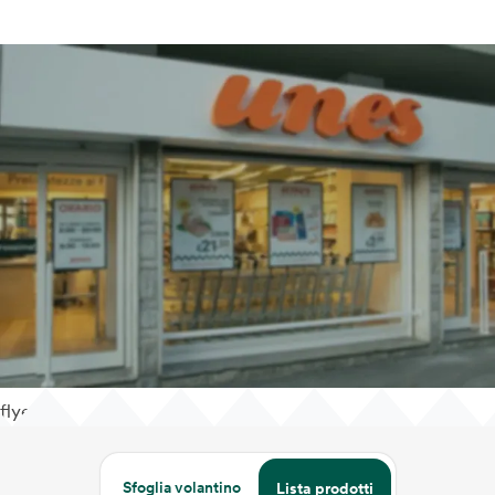
flyer
Sfoglia volantino
Lista prodotti