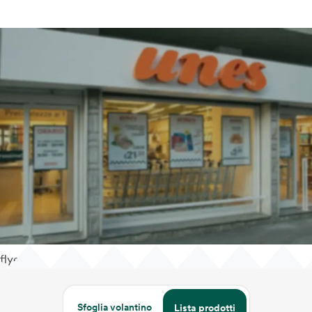
flyer
Sfoglia volantino
Lista prodotti