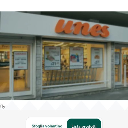
flyer
Sfoglia volantino
Lista prodotti