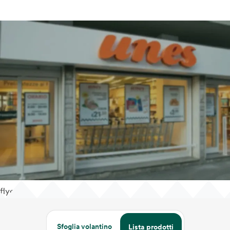
flyer
Sfoglia volantino
Lista prodotti