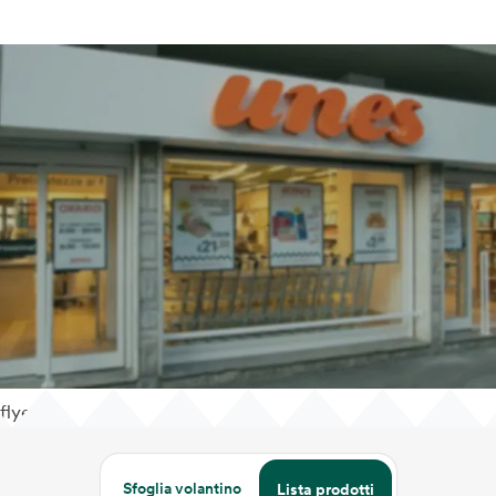
flyer
Sfoglia volantino
Lista prodotti