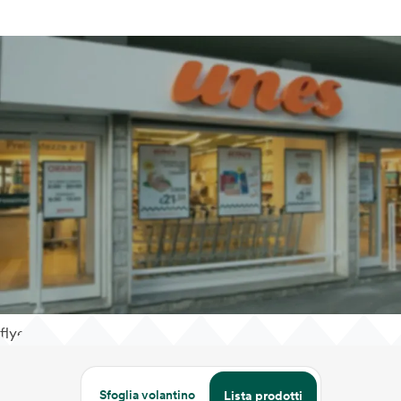
flyer
Sfoglia volantino
Lista prodotti