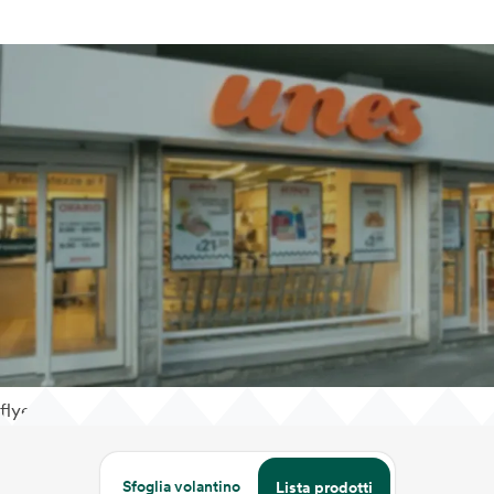
flyer
Sfoglia volantino
Lista prodotti