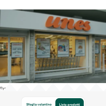
flyer
Sfoglia volantino
Lista prodotti