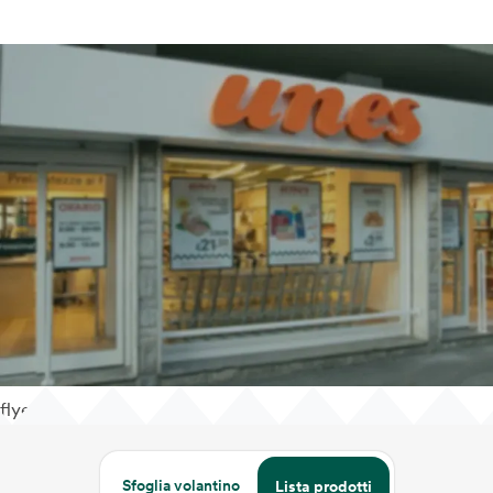
flyer
Sfoglia volantino
Lista prodotti