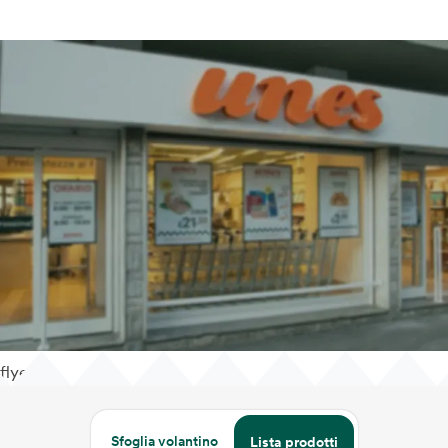
flyer
Sfoglia volantino
Lista prodotti