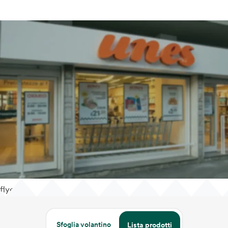
flyer
Sfoglia volantino
Lista prodotti